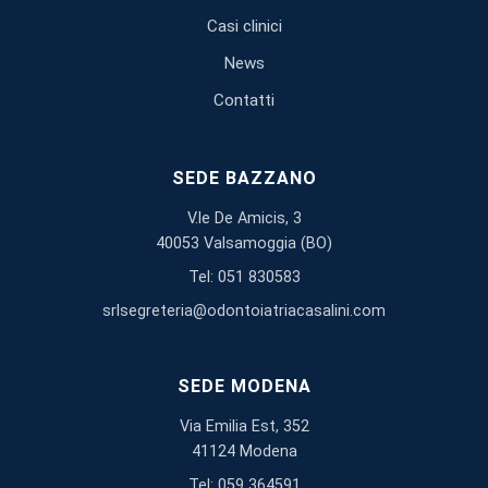
Casi clinici
News
Contatti
SEDE BAZZANO
V.le De Amicis, 3
40053 Valsamoggia (BO)
Tel: 051 830583
srlsegreteria@odontoiatriacasalini.com
SEDE MODENA
Via Emilia Est, 352
41124 Modena
Tel: 059 364591