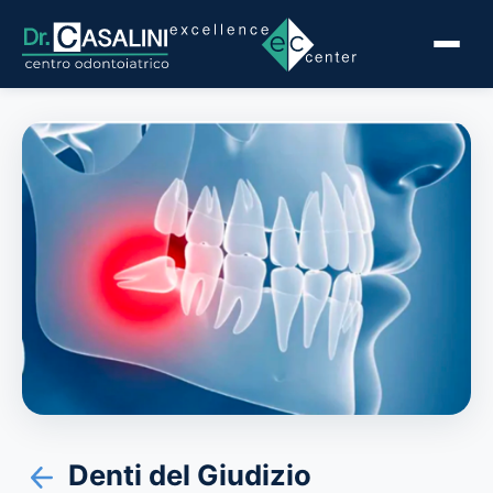
Denti del Giudizio
Indietro
Denti del Giudizio